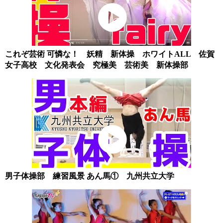
これぞ芸術 可憐な！ 妖精 新体操 ホワイトALL 佐賀
女子高校 文化発表会 究極美 芸術美 新体操部
男子体操部 練習風景 あん馬① 九州共立大学