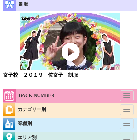
制服
女子校 ２０１９ 佐女子 制服
BACK NUMBER
Toggl
naviga
カテゴリー別
Toggl
naviga
業種別
Toggl
naviga
エリア別
Toggl