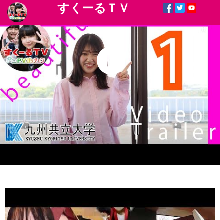
すくーるＴＶ