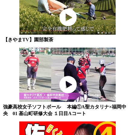
【きやまTV】園部製茶
強豪高校女子ソフトボール 本編①A聖カタリナ×福岡中
央 01 基山町研修大会 １日目Aコート