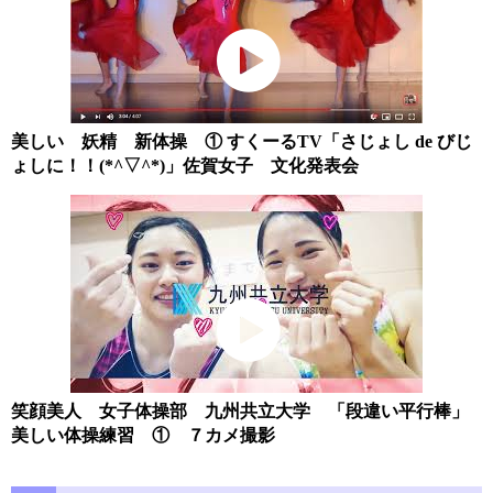
美しい 妖精 新体操 ① すくーるTV「さじょし de びじ
ょしに！！(*^▽^*)」佐賀女子 文化発表会
笑顔美人 女子体操部 九州共立大学 「段違い平行棒」
美しい体操練習 ① ７カメ撮影