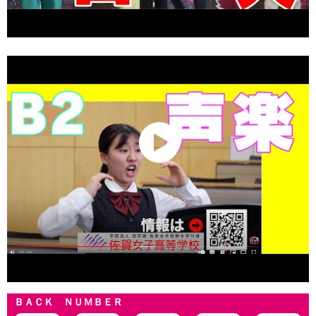
ＢＡＣＫ ＮＵＭＢＥＲ