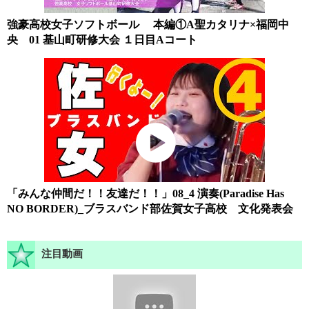
強豪高校女子ソフトボール 本編①A聖カタリナ×福岡中
央 01 基山町研修大会 １日目Aコート
「みんな仲間だ！！友達だ！！」08_4 演奏(Paradise Has
NO BORDER)_ブラスバンド部佐賀女子高校 文化発表会
注目動画