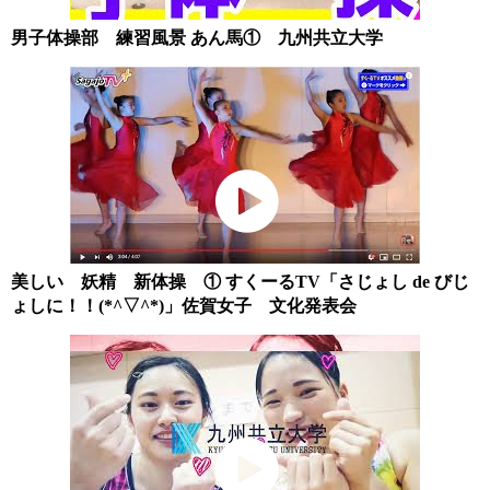
男子体操部 練習風景 あん馬① 九州共立大学
美しい 妖精 新体操 ① すくーるTV「さじょし de びじ
ょしに！！(*^▽^*)」佐賀女子 文化発表会