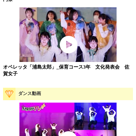
オペレッタ「浦島太郎」_保育コース3年 文化発表会 佐
賀女子
ダンス動画