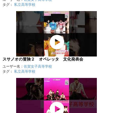
タグ：
私立高等学校
スサノオの冒険２ オペレッタ 文化発表会
ユーザー名：
佐賀女子高等学校
タグ：
私立高等学校