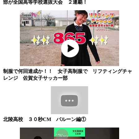
部が全国高等学校選抜大会 ２連覇！
制服で何回達成か！！ 女子高制服で リフティングチャ
レンジ 佐賀女子サッカー部
北陵高校 ３０秒CM バルーン編①