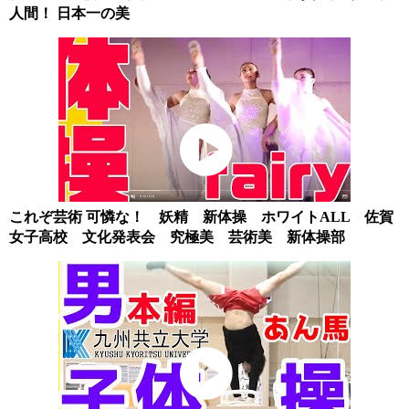
人間！ 日本一の美
これぞ芸術 可憐な！ 妖精 新体操 ホワイトALL 佐賀
女子高校 文化発表会 究極美 芸術美 新体操部