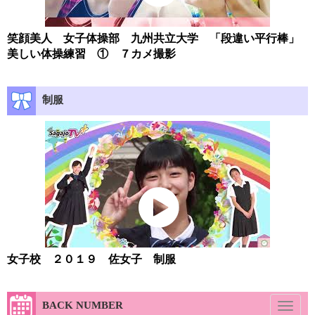
笑顔美人 女子体操部 九州共立大学 「段違い平行棒」
美しい体操練習 ① ７カメ撮影
制服
女子校 ２０１９ 佐女子 制服
BACK NUMBER
Toggl