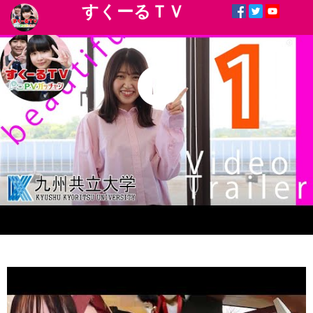
すくーるＴＶ