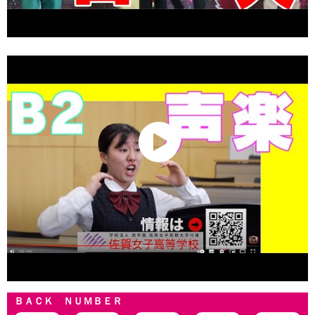
ＢＡＣＫ ＮＵＭＢＥＲ