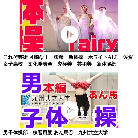
これぞ芸術 可憐な！ 妖精 新体操 ホワイトALL 佐賀
女子高校 文化発表会 究極美 芸術美 新体操部
男子体操部 練習風景 あん馬① 九州共立大学