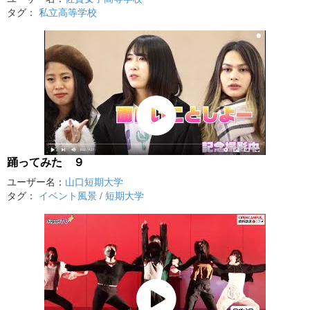
タグ：
私立高等学校
踊ってみた ９
ユーザー名：
山口短期大学
タグ：
イベント風景
/
短期大学