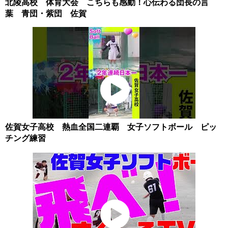
北陵高校 体育大会 こちらも感動！心伝わる団長の言
葉 青団・紫団 佐賀
佐賀女子高校 熱血全国二連覇 女子ソフトボール ピッ
チング練習