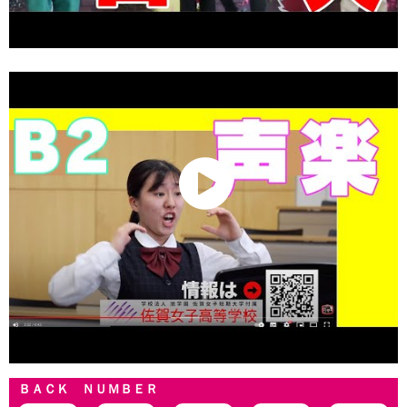
ＢＡＣＫ ＮＵＭＢＥＲ