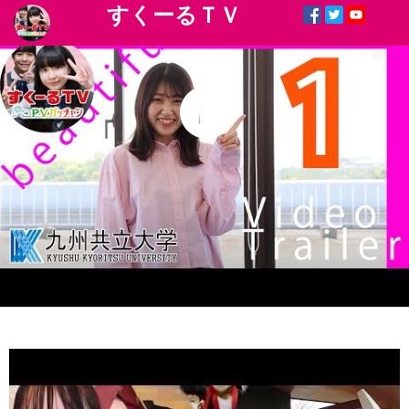
すくーるＴＶ