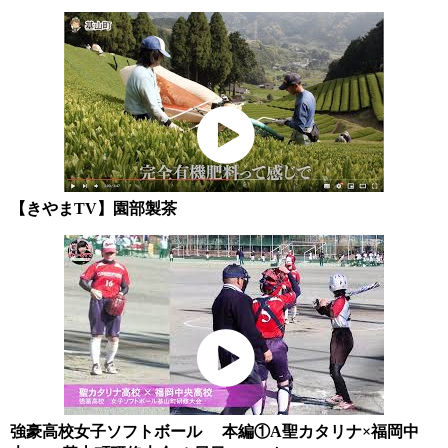
【きやまTV】園部製茶
強豪高校女子ソフトボール 本編①A聖カタリナ×福岡中