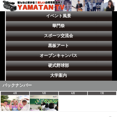
イベント風景
華門祭
スポーツ交流会
黒板アート
オープンキャンパス
硬式野球部
大学案内
バックナンバー
4月
5月
6月
7月