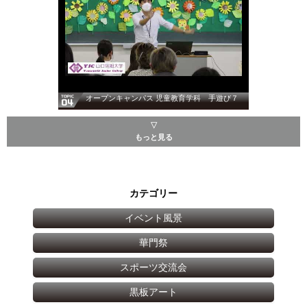
オープンキャンパス 児童教育学科 手遊び７
▽
もっと見る
カテゴリー
イベント風景
華門祭
スポーツ交流会
黒板アート