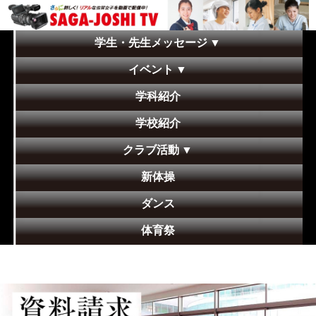
学生・先生メッセージ
▼
イベント
▼
学科紹介
学校紹介
クラブ活動
▼
新体操
ダンス
体育祭